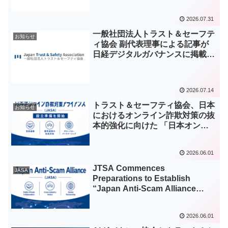
2026.07.31
一般社団法人トラスト＆セーフテ
お知らせ
ィ協会 副代表理事による記事が
日経デジタルガバナンスに掲載さ
れました
2026.07.14
トラスト＆セーフティ協会、日本
お知らせ
におけるオンライン詐欺対策の抜
本的強化に向けた 「日本オンラ
イン詐欺対策アライアンス
（Japan Anti-Scam Alliance:
2026.06.01
JASA）」の設立準備を開始
JTSA Commences
JASA
Preparations to Establish
“Japan Anti-Scam Alliance
(JASA)” to Strengthen Anti-
Scam Measures in Japan
2026.06.01