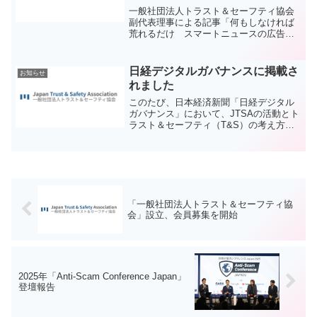
れました
一般社団法人トラスト＆セーフティ協会
副代表理事による記事「何もしなければ
荒れるだけ スマートニュースの広告対
策」が、日経デジタルガバナンスに掲載
されました。本記事では、インターネッ
ト広告を取り巻く課題や、安全で信頼で
日経デジタルガバナンスに掲載さ
お知らせ
きる広告環境を維持する...
れました
このたび、日本経済新聞「日経デジタル
ガバナンス」において、JTSAの活動とト
ラスト＆セーフティ（T&S）の考え方を
詳細に紹介する記事が掲載されましたの
でご報告いたします。
「一般社団法人トラスト＆セーフティ協
会」設立、会員募集を開始
2025年「Anti-Scam Conference Japan」
登壇報告