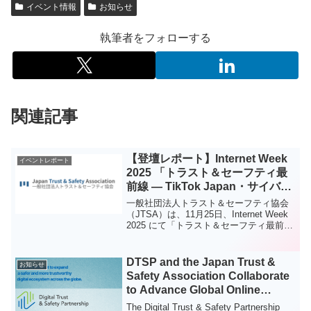
イベント情報
お知らせ
執筆者をフォローする
関連記事
【登壇レポート】Internet Week
イベントレポート
2025 「トラスト＆セーフティ最
前線 — TikTok Japan・サイバー
エージェントと考えるネットの安
一般社団法人トラスト＆セーフティ協会
心安全」
（JTSA）は、11月25日、Internet Week
2025 にて「トラスト＆セーフティ最前線
— TikTok Japan・サイバーエージェント
と考えるネットの安心安全」と題したセ
ッションに登壇し...
DTSP and the Japan Trust &
お知らせ
Safety Association Collaborate
to Advance Global Online
Safety Standards
The Digital Trust & Safety Partnership