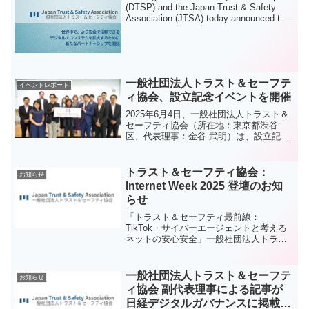
(DTSP) and the Japan Trust & Safety
Association (JTSA) today announced the
signing of a Memorandum of
Understanding (MOU) to work together in
support of a safer and more trustworthy
digital ecosystem in Japan and across
the Asia-Pacific region.
一般社団法人トラスト＆セーフテ
イベントレポート
ィ協会、設立記念イベントを開催
2025年6月4日、一般社団法人トラスト＆
セーフティ協会（所在地：東京都渋谷
区、代表理事：金谷 武明）は、設立記念
イベントをShibuya Sakura Stage内にあ
るSTATIO日本経済大学にて開催いたしま
した。本イベントには、企業・行政・学
トラスト＆セーフティ協会：
お知らせ
術・NPOなど多様な立場から約 60 名の
Internet Week 2025 登壇のお知
関係者が集まり、デジタル社会における
らせ
「信頼性」と「安全性」の構築に向けた
産官学連携の新たなハブの始動の場とな
「トラスト＆セーフティ最前線：
りました。
TikTok・サイバーエージェントと考える
ネットの安心安全」一般社団法人トラス
ト＆セーフティ協会（JTSA）は、
Internet Week 2025 に登壇します。本セ
ッションでは、急速に重要性が高まる ト
一般社団法人トラスト＆セーフテ
お知らせ
ラス...
ィ協会 副代表理事による記事が
日経デジタルガバナンスに掲載さ