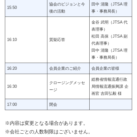
協会のビジョンと今
田中 清隆（JTSA 理
15:50
後の活動
事・事務局長）
金谷 武明（JTSA 代
表理事）
松田 高保（JTSA 副
16:10
質疑応答
代表理事）
田中 清隆（JTSA 理
事・事務局長）
16:20
会員企業のご紹介
会員企業の皆様
総務省情報流通行政
クロージングメッセ
16:30
局情報流通振興課 企
ージ
画官 吉田弘毅 様
17:00
閉会
※内容は変更となる場合があります。
※会社ごとの人数制限はございません。