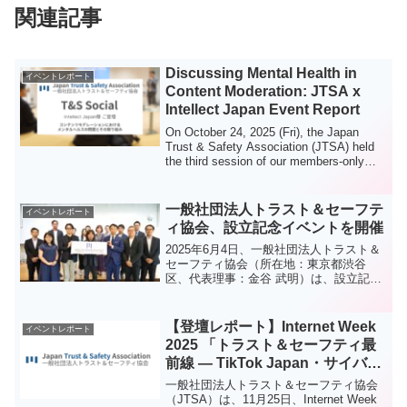
関連記事
Discussing Mental Health in
イベントレポート
Content Moderation: JTSA x
Intellect Japan Event Report
On October 24, 2025 (Fri), the Japan
Trust & Safety Association (JTSA) held
the third session of our members-only
networ...
一般社団法人トラスト＆セーフテ
イベントレポート
ィ協会、設立記念イベントを開催
2025年6月4日、一般社団法人トラスト＆
セーフティ協会（所在地：東京都渋谷
区、代表理事：金谷 武明）は、設立記念
イベントをShibuya Sakura Stage内にあ
るSTATIO日本経済大学にて開催いたしま
した。本イベントには、企業・行政・学
【登壇レポート】Internet Week
イベントレポート
術・NPOなど多様な立場から約 60 名の
2025 「トラスト＆セーフティ最
関係者が集まり、デジタル社会における
前線 — TikTok Japan・サイバー
「信頼性」と「安全性」の構築に向けた
エージェントと考えるネットの安
産官学連携の新たなハブの始動の場とな
一般社団法人トラスト＆セーフティ協会
りました。
心安全」
（JTSA）は、11月25日、Internet Week