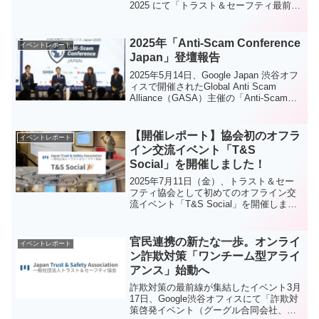
2025 にて「トラスト＆セーフティ最前線
— TikTok Japan・サイバーエージェント
と考えるネットの安心安全」と題したセ
ッションに登壇し...
2025年「Anti-Scam Conference
イベントレポート
Japan」登壇報告
2025年5月14日、Google Japan 渋谷オフ
ィスで開催されたGlobal Anti Scam
Alliance（GASA）主催の「Anti-Scam
Conference Japan 2025」に、一般社団法
人トラスト＆セーフテ...
【開催レポート】協会初のオフラ
イベントレポート
イン交流イベント「T&S
Social」を開催しました！
2025年7月11日（金）、トラスト＆セー
フティ協会として初めてのオフライン交
流イベント「T&S Social」を開催しまし
た。会場はスマートニュース株式会社様
のご厚意により、渋谷・神宮前の本社オ
フィスをお借りし、約30名の会員の皆様
官民連携の新たな一歩。オンライ
イベントレポート
にご参...
ン詐欺対策「ワンチーム型アライ
アンス」始動へ
詐欺対策の最前線が集結したイベント3月
17日、Google渋谷オフィスにて「詐欺対
策啓発イベント（グーグル合同会社、