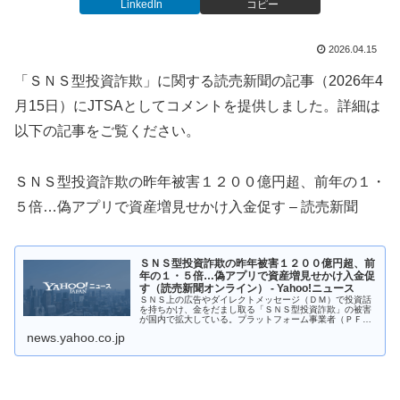
LinkedIn
コピー
2026.04.15
「ＳＮＳ型投資詐欺」に関する読売新聞の記事（2026年4
月15日）にJTSAとしてコメントを提供しました。詳細は
以下の記事をご覧ください。
ＳＮＳ型投資詐欺の昨年被害１２００億円超、前年の１・
５倍…偽アプリで資産増見せかけ入金促す – 読売新聞
ＳＮＳ型投資詐欺の昨年被害１２００億円超、前
年の１・５倍…偽アプリで資産増見せかけ入金促
す（読売新聞オンライン） - Yahoo!ニュース
ＳＮＳ上の広告やダイレクトメッセージ（ＤＭ）で投資話
を持ちかけ、金をだまし取る「ＳＮＳ型投資詐欺」の被害
が国内で拡大している。プラットフォーム事業者（ＰＦ）
は対策を強化しているが、警察庁によると、
news.yahoo.co.jp