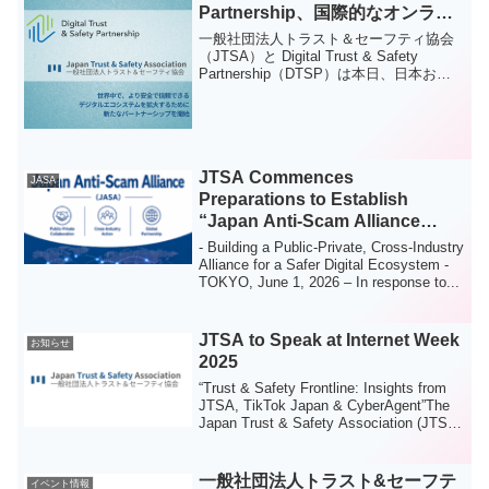
Partnership、国際的なオンライ
ン安全標準の推進に向け協働を開
一般社団法人トラスト＆セーフティ協会
始
（JTSA）と Digital Trust & Safety
Partnership（DTSP）は本日、日本およ
びアジア太平洋地域における、より安全
で信頼できるデジタルエコシステムの実
現を目指した協力関係を構築するため、
覚書（MOU）を締結したことを発表しま
す。
JTSA Commences
JASA
Preparations to Establish
“Japan Anti-Scam Alliance
(JASA)” to Strengthen Anti-
- Building a Public-Private, Cross-Industry
Scam Measures in Japan
Alliance for a Safer Digital Ecosystem -
TOKYO, June 1, 2026 – In response to...
JTSA to Speak at Internet Week
お知らせ
2025
“Trust & Safety Frontline: Insights from
JTSA, TikTok Japan & CyberAgent”The
Japan Trust & Safety Association (JTSA)
wil...
一般社団法人トラスト&セーフテ
イベント情報