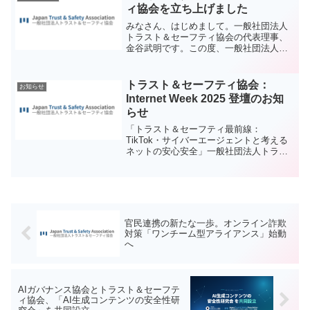
ィ協会を立ち上げました
みなさん、はじめまして。一般社団法人
トラスト＆セーフティ協会の代表理事、
金谷武明です。この度、一般社団法人ト
ラスト＆セーフティ協会を立ち上げまし
た。トラスト＆セーフティ（Trust &
Safety）とは、ユーザー保護やリスク管
トラスト＆セーフティ協会：
お知らせ
理、ポリシー...
Internet Week 2025 登壇のお知
らせ
「トラスト＆セーフティ最前線：
TikTok・サイバーエージェントと考える
ネットの安心安全」一般社団法人トラス
ト＆セーフティ協会（JTSA）は、
Internet Week 2025 に登壇します。本セ
ッションでは、急速に重要性が高まる ト
ラス...
官民連携の新たな一歩。オンライン詐欺
対策「ワンチーム型アライアンス」始動
へ
AIガバナンス協会とトラスト＆セーフテ
ィ協会、「AI生成コンテンツの安全性研