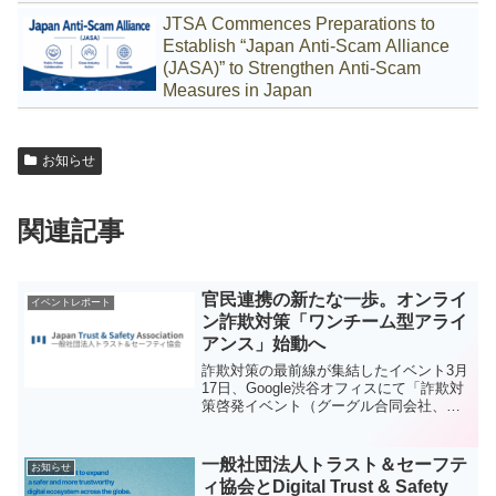
JTSA Commences Preparations to
Establish “Japan Anti-Scam Alliance
(JASA)” to Strengthen Anti-Scam
Measures in Japan
お知らせ
関連記事
官民連携の新たな一歩。オンライ
イベントレポート
ン詐欺対策「ワンチーム型アライ
アンス」始動へ
詐欺対策の最前線が集結したイベント3月
17日、Google渋谷オフィスにて「詐欺対
策啓発イベント（グーグル合同会社、
NACS（日本消費生活アドバイザー・コ
ンサルタント・相談員協会）共催）」が
開催されました。Google および NACS
一般社団法人トラスト＆セーフテ
お知らせ
に...
ィ協会とDigital Trust & Safety