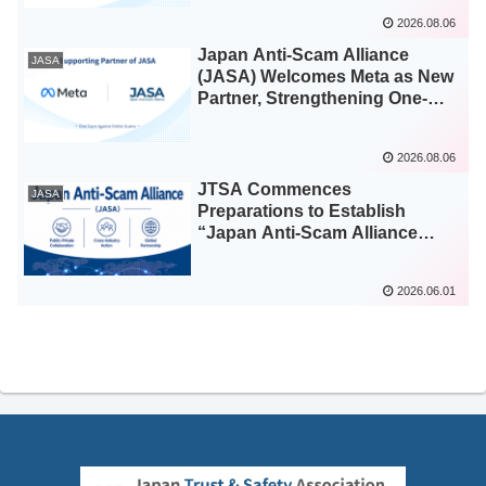
向け体制を強化
2026.08.06
Japan Anti-Scam Alliance
JASA
(JASA) Welcomes Meta as New
Partner, Strengthening One-
Team Cross-Industry Coalition
to Eradicate Online Scams
2026.08.06
JTSA Commences
JASA
Preparations to Establish
“Japan Anti-Scam Alliance
(JASA)” to Strengthen Anti-
Scam Measures in Japan
2026.06.01